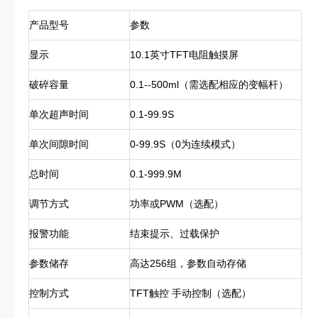
产品型号
参数
显示
10.1英寸TFT电阻触摸屏
破碎容量
0.1--500ml（需选配相应的变幅杆）
单次超声时间
0.1-99.9S
单次间隙时间
0-99.9S（0为连续模式）
总时间
0.1-999.9M
调节方式
功率或PWM（选配）
报警功能
结束提示、过载保护
参数储存
高达256组，参数自动存储
控制方式
TFT触控 手动控制（选配）