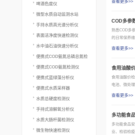
查看更多>>
啤酒色度仪
微型水质自动监测水站
COD多参
手持水质高光谱分析仪
熟悉COD多
表面洁净度快速检测仪
的日常保养维
日常必...
水中油石油快速分析仪
查看更多>>
便携式COD氨氮总磷总氮检
测仪
便携式COD氨氮检测仪
食用油酸
食用油酸价检
便携式蓝绿藻分析仪
电池、微处理
便携式水质采样器
量，并打...
查看更多>>
水质总硬度检测仪
手持式溶解氧分析仪
多功能食
水质大肠杆菌检测仪
多功能食品安
微生物快速检测仪
业、检验检疫