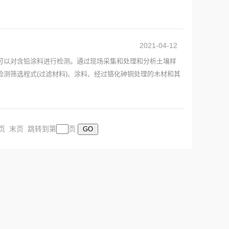
2021-04-12
可以对含铅涂料进行检测。通过现场采集和处理和分析土壤样
测筛选程式(过滤材料)、涂料、经过铬化砷铜处理的木材和其
页 末页 跳转到第
页